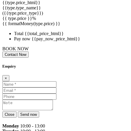
{{type.price_html}}
{{type.type_name}}
({{type.price_type}})
{{ type.price }}%
{{ formatMoney(type.price) }}
Total
{{total_price_html}}
Pay now
{{pay_now_price_html}}
BOOK NOW
Contact Now
Enquiry
×
Close
Send now
Monday
10:00 - 13:00