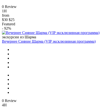
0 Review
1H
from
$30
$25
Featured
- 92%
экскурсии из Шарма
Вечернее Сияние Шарма (VIP эксклюзивная программа)
0 Review
4H