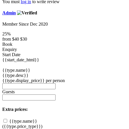
You must
log in
to write review
Admin
Member Since Dec 2020
25%
from
$40
$30
Book
Enquiry
Start Date
{{start_date_html}}
{{type.name}}
{{type.desc}}
{{type.display_price}} per person
Guests
Extra prices:
{{type.name}}
({{type.price_type}})