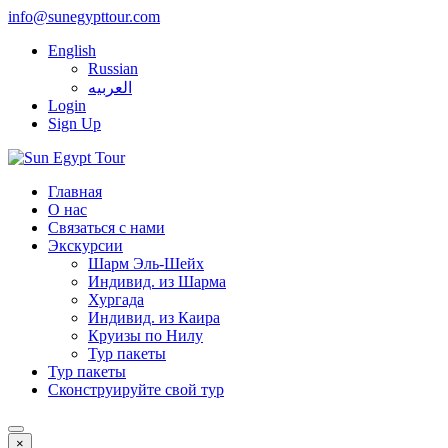
info@sunegypttour.com
English
Russian
العربيه
Login
Sign Up
Главная
О нас
Связаться с нами
Экскурсии
Шарм Эль-Шейх
Индивид. из Шарма
Хургада
Индивид. из Каира
Круизы по Нилу
Тур пакеты
Тур пакеты
Сконструируйте свой тур
×