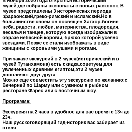
В ноябре 2020 года открылся исторический
музей,где собраны экспонаты с новых раскопок. В
музее представлены 3 исторических периода
:фараонский,греко-римский и исламский.Но в
большинстве своем он посвящен Хатхор-богине
неба, радости, любви, материнства, плодородия,
веселья и танцев, которую всегда изображали в
образе небесной коровы, брюхо которой усеяно
звездами. Позже ее стали изображать в виде
женщины с коровьими ушами и рогами.
При заказе экскурсий в 2 музея(исторический и в
музей Тутанхамона) есть скидка,советуем для
увлеченных древним египтом,эти 2 музея
дополняют друг друга.
Можно еще совместить эту экскурсию по желанию:с
Вечерней по Шарму или с ужином в рыбном
ресторане Фарес или с восточным шоу.
Программа:
Экскурсия на 2 часа в удобное для вас время с 13ч до
23ч.
Наш русскоговорящий гид-историк вас забирает из
отеля