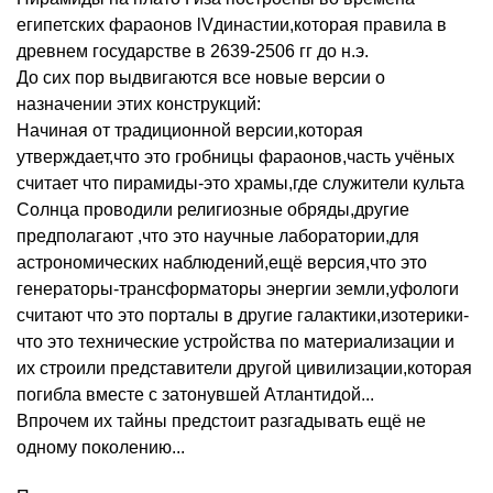
египетских фараонов lVдинастии,которая правила в
древнем государстве в 2639-2506 гг до н.э.
До сих пор выдвигаются все новые версии о
назначении этих конструкций:
Начиная от традиционной версии,которая
утверждает,что это гробницы фараонов,часть учёных
считает что пирамиды-это храмы,где служители культа
Солнца проводили религиозные обряды,другие
предполагают ,что это научные лаборатории,для
астрономических наблюдений,ещё версия,что это
генераторы-трансформаторы энергии земли,уфологи
считают что это порталы в другие галактики,изотерики-
что это технические устройства по материализации и
их строили представители другой цивилизации,которая
погибла вместе с затонувшей Атлантидой...
Впрочем их тайны предстоит разгадывать ещё не
одному поколению...