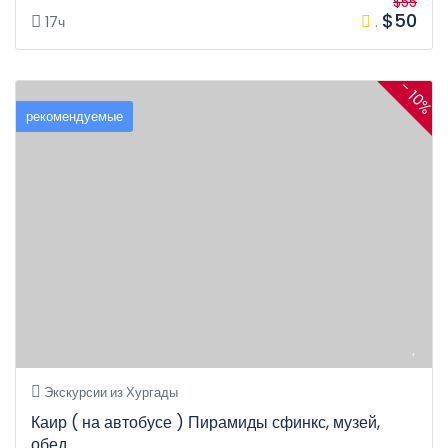
$55
$50
17ч
.
- 10%
рекомендуемые
Экскурсии из Хургады
Каир ( на автобусе ) Пирамиды сфинкс, музей,
обед