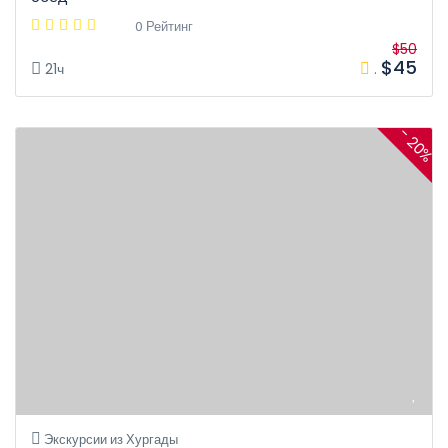
0 Рейтинг
$50
$45
21ч
.
- 20%
Экскурсии из Хургады