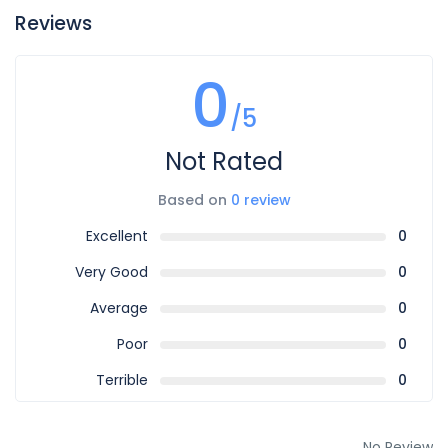
Reviews
0
/5
Not Rated
Based on
0 review
Excellent
0
Very Good
0
Average
0
Poor
0
Terrible
0
No Review