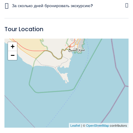
Крем от солнца Деньги
За сколько дней бронировать экскурсию?
за 2 дня
Tour Location
+
−
Leaflet
| ©
OpenStreetMap
contributors