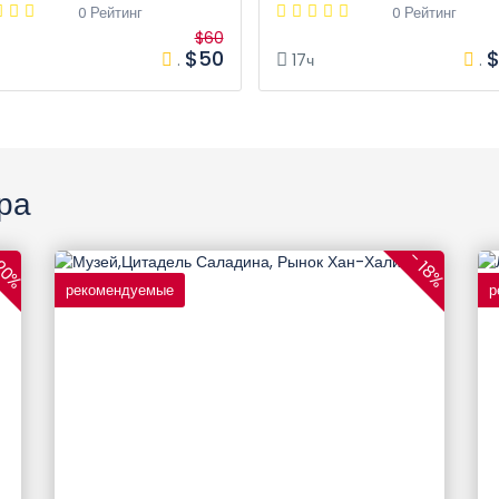
0 Рейтинг
0 Рейтинг
$60
$50
$
.
17ч
.
ра
20%
- 18%
рекомендуемые
р