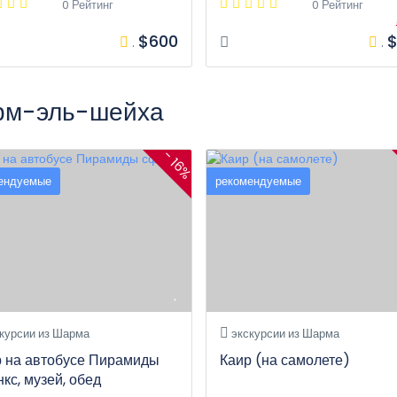
0 Рейтинг
0 Рейтинг
$600
$
ч
.
.
арм-эль-шейха
- 16%
ендуемые
рекомендуемые
курсии из Шарма
экскурсии из Шарма
р на автобусе Пирамиды
Каир (на самолете)
кс, музей, обед