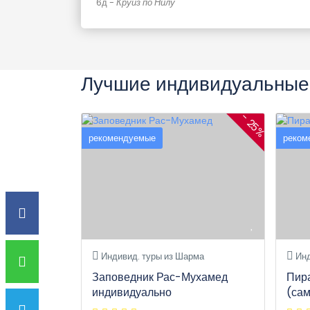
6д
-
Круиз по Нилу
Лучшие индивидуальные
- 25%
рекомендуемые
реком
Индивид. туры из Шарма
Инд
Заповедник Рас-Мухамед
Пир
индивидуально
(са