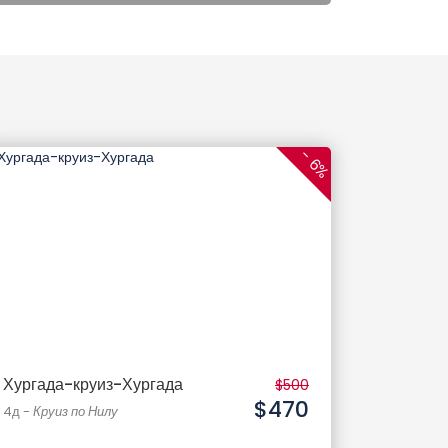
- 6%
Хургада-круиз-Хургада
$500
$470
4д
-
Круиз по Нилу