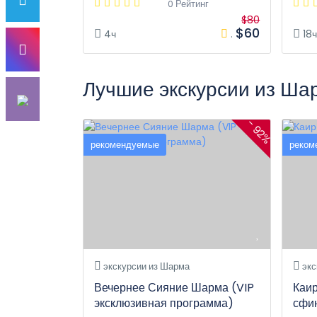
0 Рейтинг
$80
$60
4ч
.
18
Лучшие экскурсии из Ш
- 92%
рекомендуемые
реком
экскурсии из Шарма
экс
Вечернее Сияние Шарма (VIP
Каи
эксклюзивная программа)
сфин