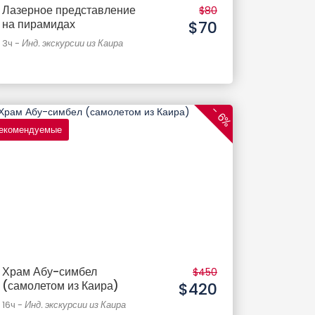
Лазерное представление
$80
на пирамидах
$70
3ч
-
Инд. экскурсии из Каира
- 6%
екомендуемые
Храм Абу-симбел
$450
(самолетом из Каира)
$420
16ч
-
Инд. экскурсии из Каира