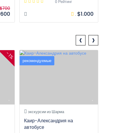
0 Рейтинг
$700
600
$1.000
.
1д1ч
‹
›
- 1%
рекомендуемые
рекомендуемы
экскурсии из Шарма
экскурсии 
Каир-Александрия на
Гора Моис
автобусе
св.Екатери