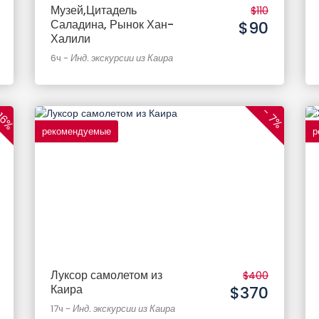
Музей,Цитадель
$110
Саладина, Рынок Хан-
$90
Халили
6ч
-
Инд. экскурсии из Каира
16%
- 7%
рекомендуемые
р
Луксор самолетом из
$400
Каира
$370
17ч
-
Инд. экскурсии из Каира