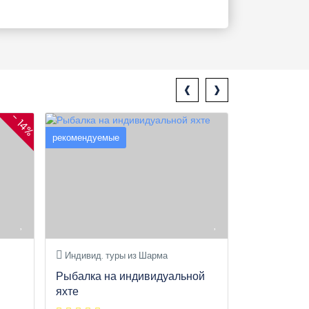
‹
›
- 14%
рекомендуемые
рекомендуемы
Индивид. туры из Шарма
Индивид. ту
Рыбалка на индивидуальной
Каир: новы
яхте
лазерное ш