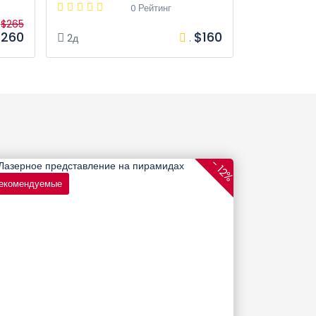
0 Рейтинг
$265
260
$160
2д
.
16ч
- 12%
екомендуемые