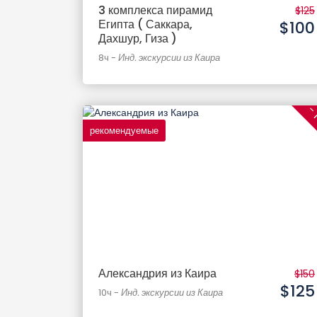
3 комплекса пирамид
$125
Египта ( Саккара,
$100
Дахшур, Гиза )
8ч
-
Инд. экскурсии из Каира
- 
рекомендуемые
Александрия из Каира
$150
$125
10ч
-
Инд. экскурсии из Каира