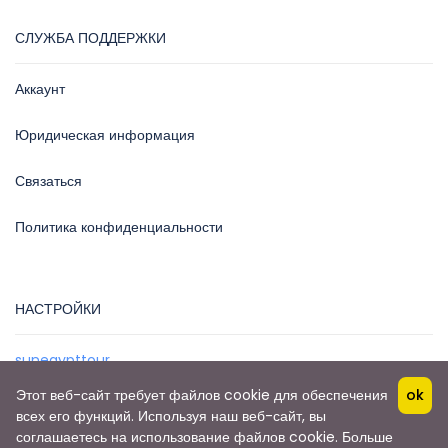
СЛУЖБА ПОДДЕРЖКИ
Аккаунт
Юридическая информация
Связаться
Политика конфиденциальности
НАСТРОЙКИ
sunegypttour
Этот веб-сайт требует файлов cookie для обеспечения
ok
всех его функций.
Используя наш веб-сайт, вы
соглашаетесь на использование файлов cookie.
Больше
авторское право
© 2020 SunEgyptTour- Mohamed Magdy