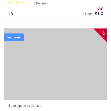
0 Review
$60
$50
1D
from
- 1%
Featured
экскурсии из Шарма