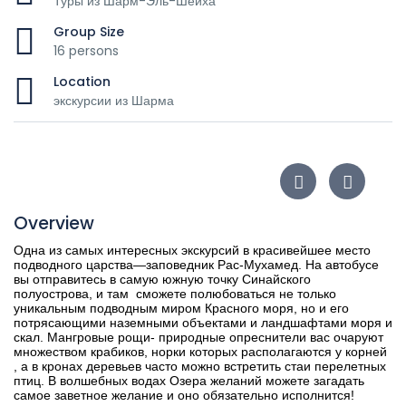
Туры из Шарм-Эль-Шейха
Group Size
16 persons
Location
экскурсии из Шарма
Overview
Одна из самых интересных экскурсий в красивейшее место
подводного царства—заповедник Рас-Мухамед. На автобусе
вы отправитесь в самую южную точку Синайского
полуострова, и там сможете полюбоваться не только
уникальным подводным миром Красного моря, но и его
потрясающими наземными объектами и ландшафтами моря и
скал. Мангровые рощи- природные опреснители вас очаруют
множеством крабиков, норки которых располагаются у корней
, а в кронах деревьев часто можно встретить стаи перелетных
птиц. В волшебных водах Озера желаний можете загадать
самое заветное желание и оно обязательно исполнится!