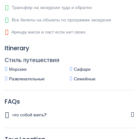
Трансфер на экскурсии туда и обратно
Все билеты на объекты по программе экскурсии
Аренда масок и ласт если нет своих
Itinerary
Стиль путешествия
Морские
Сафари
Развлекательные
Семейные
FAQs
что собой взять?
Загранпаспорт Головной убор Маски и ласты Полотенце
Солнцезащитные очки Фотоаппарат, кинокамера Крем от