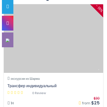
- 16%
экскурсии из Шарма
Трансфер индивидуальный
0 Review
$30
$25
1H
from