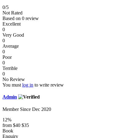
0
/5
Not Rated
Based on
0 review
Excellent
0
Very Good
0
Average
0
Poor
0
Terrible
0
No Review
You must
log in
to write review
Admin
Member Since Dec 2020
12%
from
$40
$35
Book
Enquiry