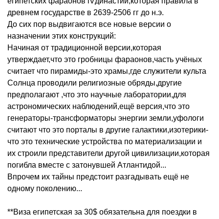
египетских фараонов lVдинастии,которая правила в
древнем государстве в 2639-2506 гг до н.э.
До сих пор выдвигаются все новые версии о
назначении этих конструкций:
Начиная от традиционной версии,которая
утверждает,что это гробницы фараонов,часть учёных
считает что пирамиды-это храмы,где служители культа
Солнца проводили религиозные обряды,другие
предполагают ,что это научные лаборатории,для
астрономических наблюдений,ещё версия,что это
генераторы-трансформаторы энергии земли,уфологи
считают что это порталы в другие галактики,изотерики-
что это технические устройства по материализации и
их строили представители другой цивилизации,которая
погибла вместе с затонувшей Атлантидой...
Впрочем их тайны предстоит разгадывать ещё не
одному поколению...
**Виза египетская за 30$ обязательна для поездки в