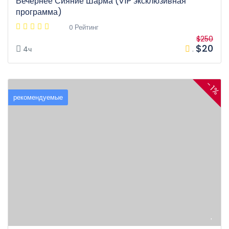
Вечернее Сияние Шарма (VIP эксклюзивная
программа)
0 Рейтинг
$250
$20
4ч
.
- 1%
рекомендуемые