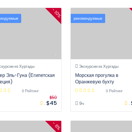
- 10%
мендуемые
рекомендуемые
скурсии из Хургады
Экскурсии из Хургады
ер Эль-Гуна (Египетская
Морская прогулка в
еция)
Оранжевую бухту
0 Рейтинг
0 Рейтинг
$50
$45
.
9ч
.
- 6%