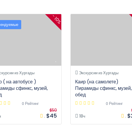
- 10%
мендуемые
скурсии из Хургады
Экскурсии из Хургады
р ( на автобусе )
Каир (на самолете)
амиды сфинкс, музей,
Пирамиды сфинкс, музей,
д
обед
0 Рейтинг
0 Рейтинг
$50
$45
$
ч
.
18ч
.