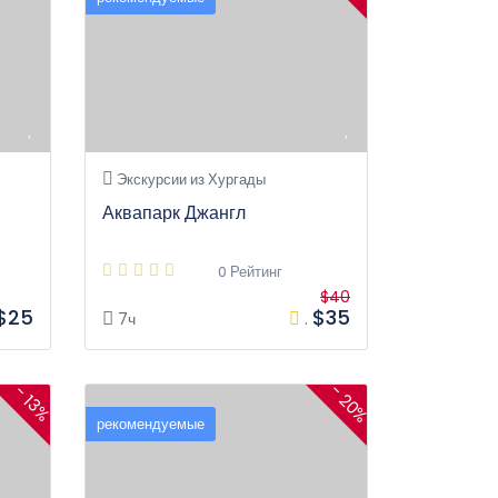
Экскурсии из Хургады
Аквапарк Джангл
0 Рейтинг
$40
$25
$35
7ч
.
- 20%
- 13%
рекомендуемые