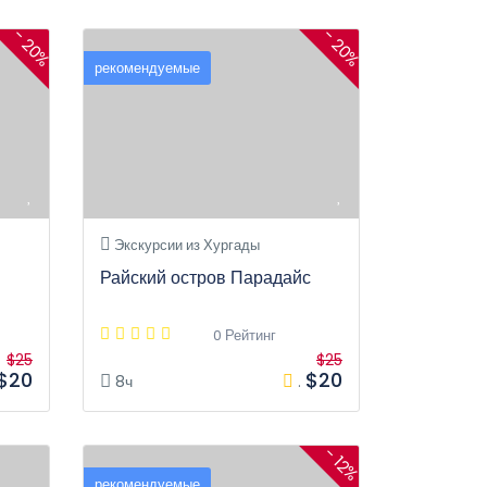
- 20%
- 20%
рекомендуемые
Экскурсии из Хургады
Райский остров Парадайс
0 Рейтинг
$25
$25
$20
$20
8ч
.
- 12%
рекомендуемые