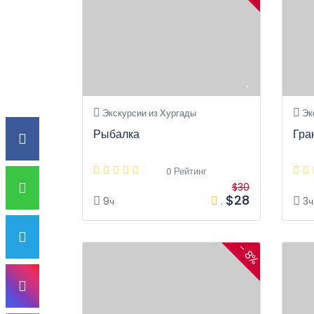
Экскурсии из Хургады
Эк
Рыбалка
Гра
0 Рейтинг
$30
$28
9ч
.
3ч
- 8%