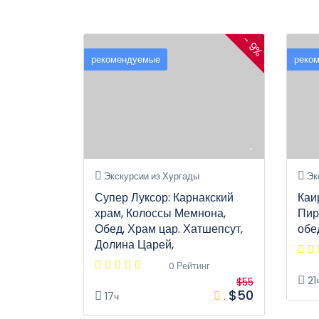
- 9%
рекомендуемые
реко
Экскурсии из Хургады
Эк
Супер Луксор: Карнакский
Каи
храм, Колоссы Мемнона,
Пир
Обед, Храм цар. Хатшепсут,
обе
Долина Царей,
0 Рейтинг
21
$55
$50
17ч
.