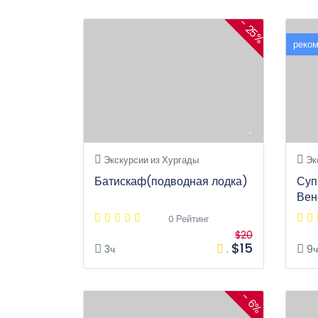
- 25%
реко
Экскурсии из Хургады
Эк
Батискаф(подводная лодка)
Суп
Вен
0 Рейтинг
$20
$15
3ч
.
9ч
- 6%