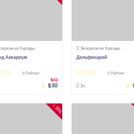
скурсии из Хургады
Экскурсии из Хургады
нд Аквариум
Дельфинарий
0 Рейтинг
0 Рейтинг
$32
$30
.
3ч
.
- 18%