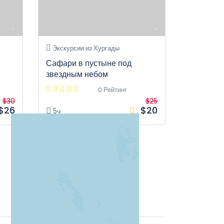
Экскурсии из Хургады
Сафари в пустыне под
звездным небом
0 Рейтинг
$30
$25
$26
$20
5ч
.