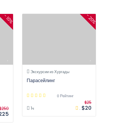
- 20%
- 10%
Экскурсии из Хургады
Парасейлинг
0 Рейтинг
$25
$20
1ч
.
$250
225