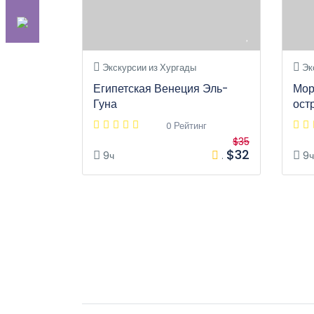
Экскурсии из Хургады
Эк
Египетская Венеция Эль-
Мор
Гуна
ост
0 Рейтинг
$35
$32
9ч
.
9ч