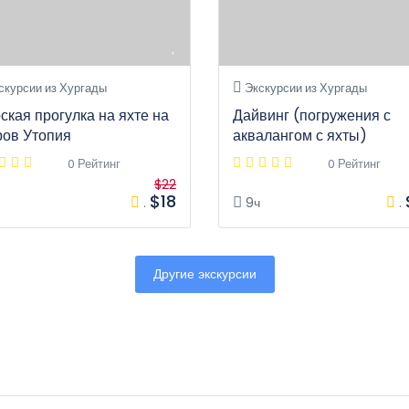
скурсии из Хургады
Экскурсии из Хургады
ская прогулка на яхте на
Дайвинг (погружения с
ров Утопия
аквалангом с яхты)
0 Рейтинг
0 Рейтинг
$22
$18
.
9ч
.
Другие экскурсии