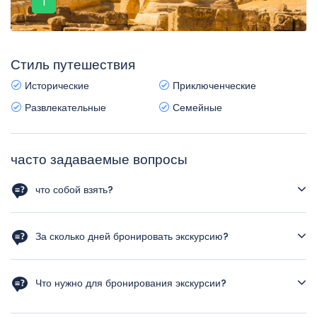
1
Стиль путешествия
Исторические
Приключенческие
Развлекательные
Семейные
часто задаваемые вопросы
что собой взять?
Загранпаспорт Сухой паек Головной убор Удобная обувь
Солнцезащитные очки Фотоаппарат, кинокамера Деньги Вода
За сколько дней бронировать экскурсию?
За 1 месяц-2 недели, чем ближе к дате,тем дороже
авиабилеты
Что нужно для бронирования экскурсии?
Напишите имя,фамилия латинскими буквами(как в