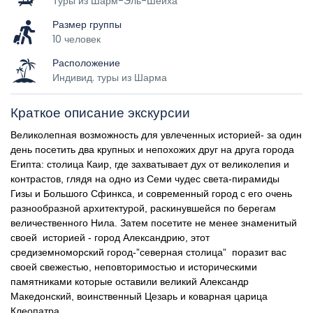
Туры из Шарм-Эль-Шейха
Размер группы
10 человек
Расположение
Индивид. туры из Шарма
Краткое описание экскурсии
Великолепная возможность для увлеченных историей- за один
день посетить два крупных и непохожих друг на друга города
Египта: столица Каир, где захватывает дух от великолепия и
контрастов, глядя на одно из Семи чудес света-пирамиды
Гизы и Большого Сфинкса, и современный город с его очень
разнообразной архитектурой, раскинувшейся по берегам
величественного Нила. Затем посетите не менее знаменитый
своей историей - город Александрию, этот
средиземноморский город-”северная столица” поразит вас
своей свежестью, неповторимостью и историческими
памятниками которые оставили великий Александр
Македонский, воинственный Цезарь и коварная царица
Клеопатра...